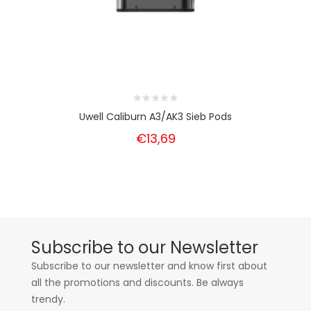
Uwell Caliburn A3/AK3 Sieb Pods
€13,69
Subscribe to our Newsletter
Subscribe to our newsletter and know first about
all the promotions and discounts. Be always
trendy.