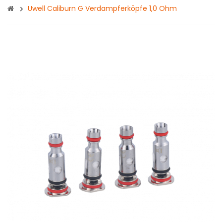
Uwell Caliburn G Verdampferköpfe 1,0 Ohm