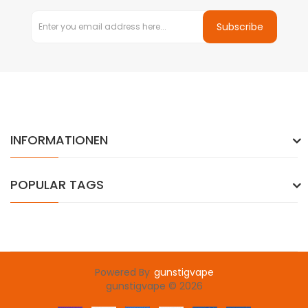
Subscribe
INFORMATIONEN
POPULAR TAGS
Powered By
gunstigvape
nos uk
casino uk
78 win
casino slots uk
78win
best casino uk
slot ga
gunstigvape © 2026