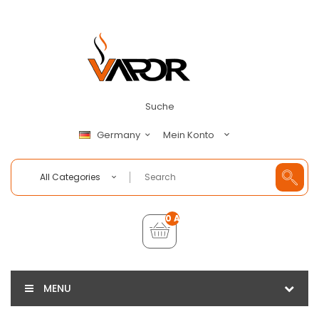
Suche
Mein Konto
Germany
All Categories
0 Artikel - €0,00
MENU