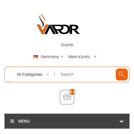
Suche
Mein Konto
Germany
All Categories
0 Artikel - €0,00
MENU