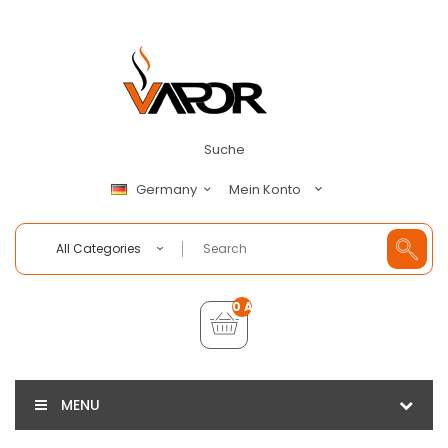
Suche
Mein Konto
Germany
All Categories
0 Artikel - €0,00
MENU