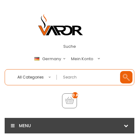
Suche
Mein Konto
Germany
All Categories
0 Artikel - €0,00
MENU