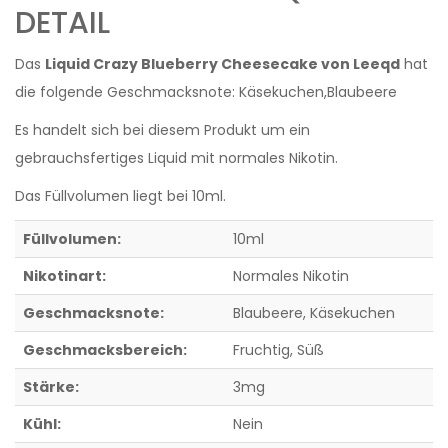
DETAIL
Das
Liquid Crazy Blueberry Cheesecake von Leeqd
hat
die folgende Geschmacksnote: Käsekuchen,Blaubeere
Es handelt sich bei diesem Produkt um ein
gebrauchsfertiges Liquid mit normales Nikotin.
Das Füllvolumen liegt bei 10ml.
Füllvolumen:
10ml
Nikotinart:
Normales Nikotin
Geschmacksnote:
Blaubeere
, Käsekuchen
Geschmacksbereich:
Fruchtig
, Süß
Stärke:
3mg
Kühl:
Nein