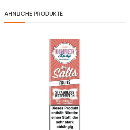
ÄHNLICHE PRODUKTE