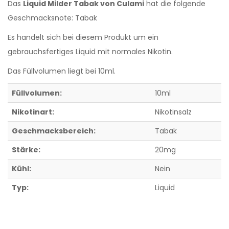
Das
Liquid Milder Tabak von Culami
hat die folgende
Geschmacksnote: Tabak
Es handelt sich bei diesem Produkt um ein
gebrauchsfertiges Liquid mit normales Nikotin.
Das Füllvolumen liegt bei 10ml.
Füllvolumen:
10ml
Nikotinart:
Nikotinsalz
Geschmacksbereich:
Tabak
Stärke:
20mg
Kühl:
Nein
Typ:
Liquid