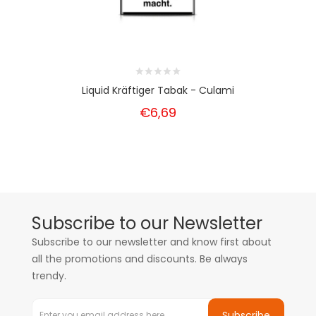
Liquid Kräftiger Tabak - Culami
€6,69
Subscribe to our Newsletter
Subscribe to our newsletter and know first about
all the promotions and discounts. Be always
trendy.
Subscribe