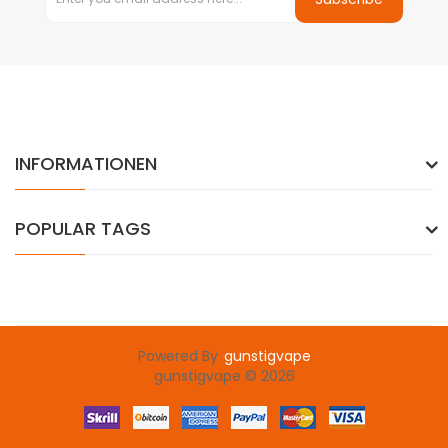
INFORMATIONEN
POPULAR TAGS
Powered By
gunstigvape
gacor
78 win
78win
casino sites
online casino uk
78win
online casino
gunstigvape © 2026