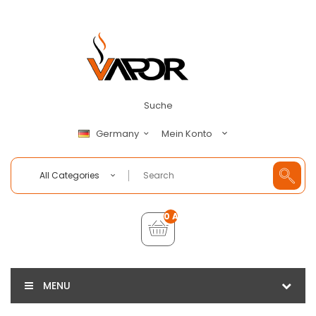
Suche
Mein Konto
Germany
All Categories
0 Artikel - €0,00
MENU