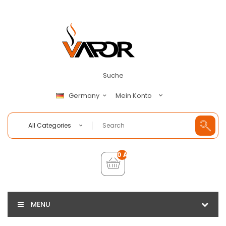
Suche
Mein Konto
Germany
All Categories
0 Artikel - €0,00
MENU