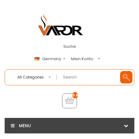
Suche
Mein Konto
Germany
All Categories
0 Artikel - €0,00
MENU